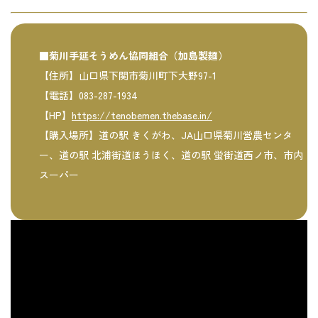
■菊川手延そうめん協同組合（加島製麺）
【住所】山口県下関市菊川町下大野97-1
【電話】083-287-1934
【HP】
https://tenobemen.thebase.in/
【購入場所】道の駅 きくがわ、JA山口県菊川営農センタ
ー、道の駅 北浦街道ほうほく、道の駅 蛍街道西ノ市、市内
スーパー